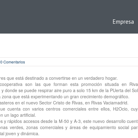
Empresa
0 Comentarios
es que está destinado a convertirse en un verdadero hogar.
cooperativa son las que forman esta promoción situada en Riva
 y donde se puede respirar aire puro a solo 15 km de la PUerta del Sol
 la zona que está experimentando un gran crecimiento demográfico.
rasteros en el nuevo Sector Cristo de Rivas, en Rivas Vaciamadrid.
ue cuenta con varios centros comerciales entre ellos, H2Ocio, cu
 un lago artificial.
s y rápidos accesos desde la M-50 y A-3, este nuevo desarrollo cuen
onas verdes, zonas comerciales y áreas de equipamiento social pa
al joven y dinámica.