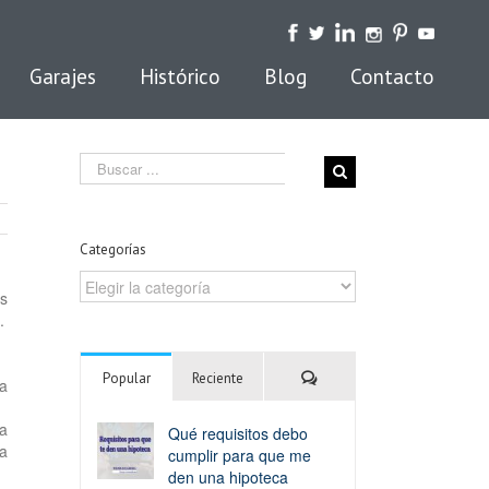
Garajes
Histórico
Blog
Contacto
Search
for:
Categorías
Categorías
s
.
Comentarios
Popular
Reciente
ya
ta
Qué requisitos debo
ra
cumplir para que me
den una hipoteca