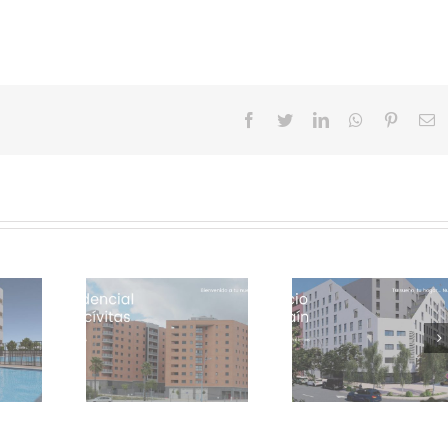
Facebook
Twitter
LinkedIn
Whatsapp
Pinteres
E
dencial
El Real de Alcal
Edificio Nabaín: Tu
ívitas I:
hogar, nuest
sueño, tu hogar…
o a tu nuevo
prioridad m
Nuestra ilusión
gar…
inmediata