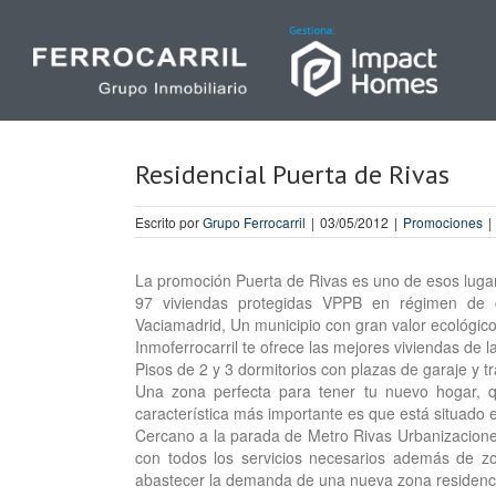
Skip
to
content
Residencial Puerta de Rivas
Escrito por
Grupo Ferrocarril
|
03/05/2012
|
Promociones
|
La promoción Puerta de Rivas es uno de esos lugar
97 viviendas protegidas VPPB en régimen de 
Vaciamadrid, Un municipio con gran valor ecológico
Inmoferrocarril te ofrece las mejores viviendas de
Pisos de 2 y 3 dormitorios con plazas de garaje y t
Una zona perfecta para tener tu nuevo hogar, q
característica más importante es que está situado en
Cercano a la parada de Metro Rivas Urbanizacione
con todos los servicios necesarios además de z
abastecer la demanda de una nueva zona residenci