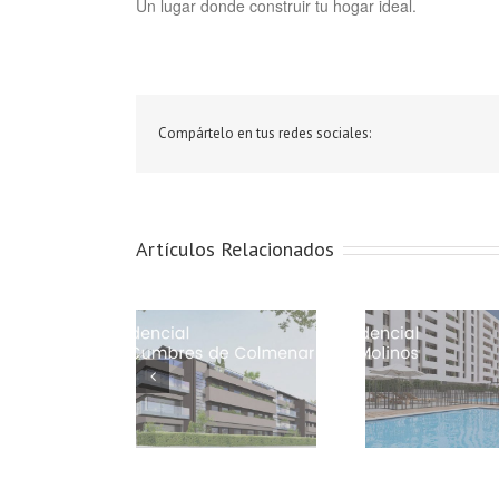
Un lugar donde construir tu hogar ideal.
Compártelo en tus redes sociales:
Artículos Relacionados
Resi
Residencial Las
Residencial Los
Interc
Cumbres de
Molinos: Tu nuevo
Bienvenid
Colmenar
hogar en Seseña
ho