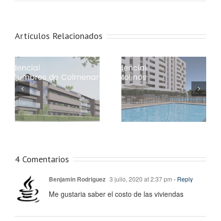
Artículos Relacionados
Residencial Los
Residencial Intercívitas I:
Molinos: Tu nuevo
Bienvenido a tu nuevo
ar
hogar en Seseña
hogar…
4 Comentarios
Benjamin Rodriguez
3 julio, 2020 at 2:37 pm
- Reply
Me gustaria saber el costo de las viviendas