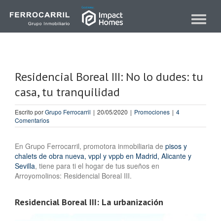
Skip
to
Toggle
content
navigat
Residencial Boreal III: No lo dudes: tu
casa, tu tranquilidad
Escrito por
Grupo Ferrocarril
|
20/05/2020
|
Promociones
|
4
Comentarios
En Grupo Ferrocarril, promotora inmobiliaria de
pisos y
chalets de obra nueva, vppl y vppb en Madrid, Alicante y
Sevilla
, tiene para ti el hogar de tus sueños en
Arroyomolinos: Residencial Boreal III.
Residencial Boreal III: La urbanización