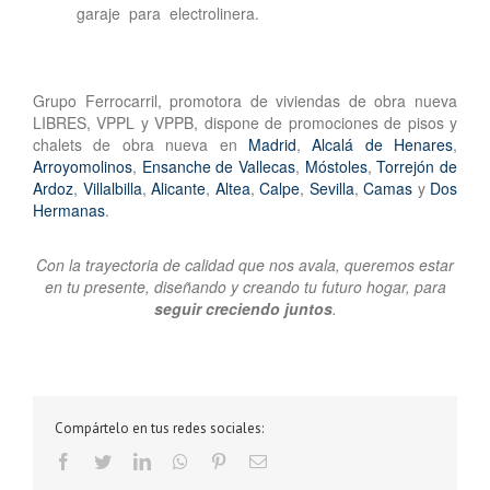
garaje para electrolinera.
Grupo Ferrocarril, promotora de viviendas de obra nueva
LIBRES, VPPL y VPPB, dispone de promociones de pisos y
chalets de obra nueva en
Madrid
,
Alcalá de Henares
,
Arroyomolinos
,
Ensanche de Vallecas
,
Móstoles
,
Torrejón de
Ardoz
,
Villalbilla
,
Alicante
,
Altea
,
Calpe
,
Sevilla
,
Camas
y
Dos
Hermanas
.
Con la trayectoria de calidad que nos avala, queremos estar
en tu presente, diseñando y creando tu futuro hogar, para
seguir creciendo juntos
.
Compártelo en tus redes sociales:
Facebook
Twitter
LinkedIn
Whatsapp
Pinterest
Email