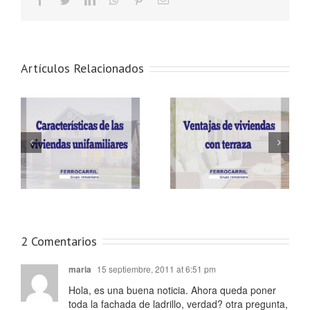
Artículos Relacionados
s
Ventajas de tener una
Ventajas de comprar
es
vivienda con terraza
una casa nueva
2 Comentarios
maria
15 septiembre, 2011 at 6:51 pm
Hola, es una buena noticia. Ahora queda poner
toda la fachada de ladrillo, verdad? otra pregunta,