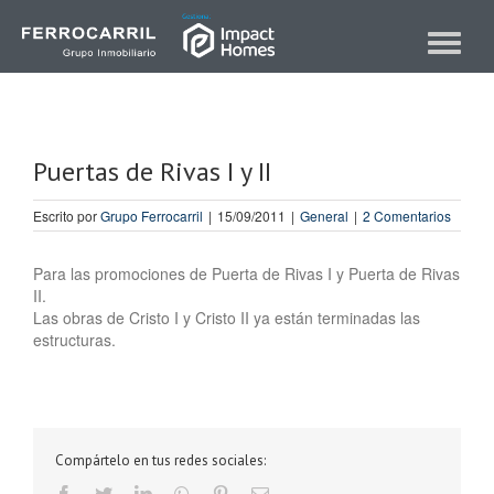
Skip
to
Toggle
content
navigat
Puertas de Rivas I y II
Escrito por
Grupo Ferrocarril
|
15/09/2011
|
General
|
2 Comentarios
Para las promociones de Puerta de Rivas I y Puerta de Rivas
II.
Las obras de Cristo I y Cristo II ya están terminadas las
estructuras.
Compártelo en tus redes sociales:
Facebook
Twitter
LinkedIn
Whatsapp
Pinterest
Email