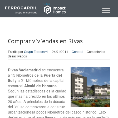
Skip
to
Toggle
content
navigat
Comprar viviendas en Rivas
Escrito por
Grupo Ferrocarril
|
24/01/2011
|
General
|
Comentarios
en
desactivados
Comprar
viviendas
en
Rivas Vaciamadrid
se encuentra
Rivas
a 15 kilómetros de la
Puerta del
Sol
y a 21 kilómetros de la capital
comarcal
Alcalá de Henares
.
Según las estadísticas es la ciudad
que más ha crecido en los últimos
20 años. A principios de la década
del ´80 se comenzaron a construir
urbanizacionesa pocos kilómetros del casco histórico. Esto
derivó en que al poco tiempo había más gente en la periferia