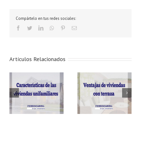
Compártelo en tus redes sociales:
Facebook
Twitter
LinkedIn
Whatsapp
Pinterest
Email
Artículos Relacionados
s
Ventajas de tener una
Ventajas de comprar
es
vivienda con terraza
una casa nueva