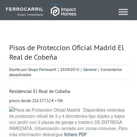
Skip
to
Toggle
content
navigat
Pisos de Proteccion Oficial Madrid El
Real de Cobeña
Escrito por
Grupo Ferrocarril
|
23/09/2010
|
General
|
Comentarios
en
desactivados
Pisos
de
Proteccion
Residencial El Real de Cobeña
Oficial
Madrid
precio desde 216.577,52 € + IVA
El
Disponibles viviendas
Real
de proteccion oficial de 3 y 4 dormitorios tipo dúplex y bajos
de
Cobeña
con jardín con 2 plazas de garaje y trastero DE ENTREGA
INMEDIATA. Urbanización cerrada con zonas comunes. Para
más información descargue
fichero PDF