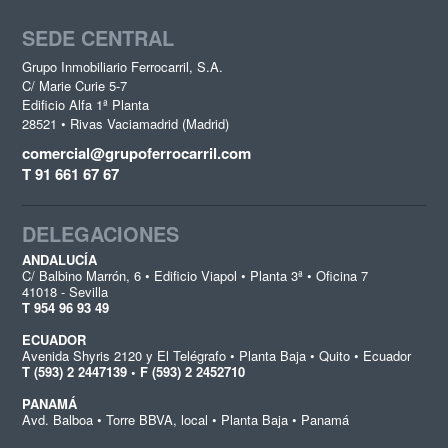
SEDE CENTRAL
Grupo Inmobiliario Ferrocarril, S.A.
C/ Marie Curie 5-7
Edificio Alfa 1ª Planta
28521 • Rivas Vaciamadrid (Madrid)
comercial@grupoferrocarril.com
T 91 661 67 67
DELEGACIONES
ANDALUCÍA
C/ Balbino Marrón, 6 • Edificio Viapol • Planta 3ª • Oficina 7
41018 - Sevilla
T 954 96 93 49
ECUADOR
Avenida Shyris 2120 y El Telégrafo • Planta Baja • Quito • Ecuador
T (593) 2 2447139 • F (593) 2 2452710
PANAMÁ
Avd. Balboa • Torre BBVA, local • Planta Baja • Panamá