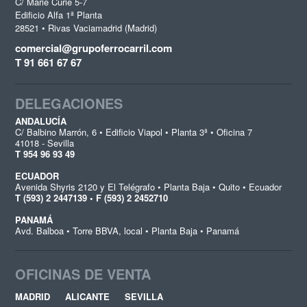
C/ Marie Curie 5-7
Edificio Alfa 1ª Planta
28521 • Rivas Vaciamadrid (Madrid)
comercial@grupoferrocarril.com
T 91 661 67 67
DELEGACIONES
ANDALUCÍA
C/ Balbino Marrón, 6 • Edificio Viapol • Planta 3ª • Oficina 7
41018 - Sevilla
T 954 96 93 49
ECUADOR
Avenida Shyris 2120 y El Telégrafo • Planta Baja • Quito • Ecuador
T (593) 2 2447139 • F (593) 2 2452710
PANAMÁ
Avd. Balboa • Torre BBVA, local • Planta Baja • Panamá
OFICINAS DE VENTA
MADRID
ALICANTE
SEVILLA