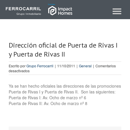
Skip
to
Toggle
content
navigat
Dirección oficial de Puerta de Rivas I
y Puerta de Rivas II
Escrito por
Grupo Ferrocarril
|
11/10/2011
|
General
|
Comentarios
en
desactivados
Dirección
oficial
de
Ya se han hecho oficiales las direcciones de las promociones
Puerta
Puerta de Rivas I y Puerta de Rivas II. Son las siguientes:
de
Puerta de Rivas I: Av. Ocho de marzo nº 6
Rivas
Puerta de Rivas II: Av. Ocho de marzo nº 8
I
y
Puerta
de
Rivas
II