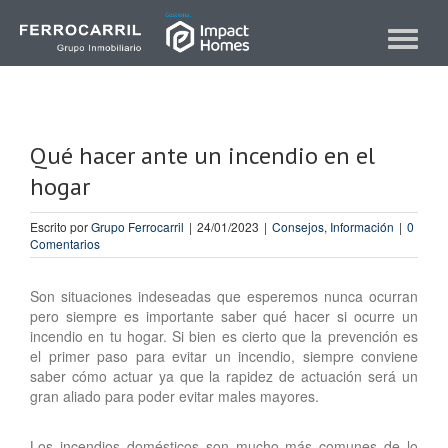
Skip
to
Toggle
content
navigat
Qué hacer ante un incendio en el
hogar
Escrito por
Grupo Ferrocarril
|
24/01/2023
|
Consejos
,
Información
|
0
Comentarios
Son situaciones indeseadas que esperemos nunca ocurran
pero siempre es importante saber qué hacer si ocurre un
incendio en tu hogar. Si bien es cierto que la prevención es
el primer paso para evitar un incendio, siempre conviene
saber cómo actuar ya que la rapidez de actuación será un
gran aliado para poder evitar males mayores.
Los incendios domésticos son mucho más comunes de lo