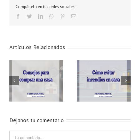
Compártelo en tus redes sociales:
Facebook
Twitter
LinkedIn
Whatsapp
Pinterest
Email
Artículos Relacionados
ar
Cómo prevenir los
Ventajas de comprar un
incendios en casa
ático
Déjanos tu comentario
Comment