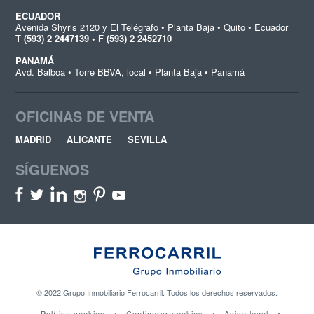
ECUADOR
Avenida Shyris 2120 y El Telégrafo • Planta Baja • Quito • Ecuador
T (593) 2 2447139 • F (593) 2 2452710
PANAMÁ
Avd. Balboa • Torre BBVA, local • Planta Baja • Panamá
OFICINAS DE VENTA
MADRID
ALICANTE
SEVILLA
SÍGUENOS
© 2022 Grupo Inmobiliario Ferrocarril. Todos los derechos reservados.
Política cookies
•
Configurar cookies
•
Aviso legal
•