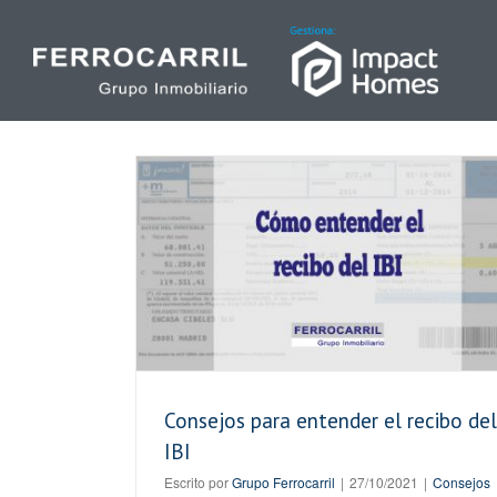
Skip
to
content
Claves para entender todo sobre el Impu
bo del IBI
Bienes Inmuebles (IBI)
Información
Consejos para entender el recibo del
IBI
Escrito por
Grupo Ferrocarril
|
27/10/2021
|
Consejos