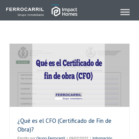
Skip
to
Toggle
content
navigat
¿Qué es el CFO (Certificado de Fin de
Obra)?
Escrito por
Grupo Ferrocarril
|
09/02/2022
|
Información
,