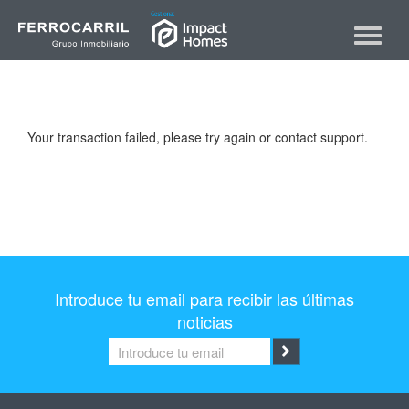
Skip
to
Toggle
content
navigat
Your transaction failed, please try again or contact support.
Introduce tu email para recibir las últimas
noticias