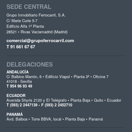
SEDE CENTRAL
Grupo Inmobiliario Ferrocarril, S.A.
C/ Marie Curie 5-7
Edificio Alfa 1ª Planta
28521 • Rivas Vaciamadrid (Madrid)
comercial@grupoferrocarril.com
T 91 661 67 67
DELEGACIONES
ANDALUCÍA
C/ Balbino Marrón, 6 • Edificio Viapol • Planta 3ª • Oficina 7
41018 - Sevilla
T 954 96 93 49
ECUADOR
Avenida Shyris 2120 y El Telégrafo • Planta Baja • Quito • Ecuador
T (593) 2 2447139 • F (593) 2 2452710
PANAMÁ
Avd. Balboa • Torre BBVA, local • Planta Baja • Panamá