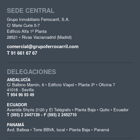
SEDE CENTRAL
Grupo Inmobiliario Ferrocarril, S.A.
C/ Marie Curie 5-7
Edificio Alfa 1ª Planta
28521 • Rivas Vaciamadrid (Madrid)
comercial@grupoferrocarril.com
T 91 661 67 67
DELEGACIONES
ANDALUCÍA
C/ Balbino Marrón, 6 • Edificio Viapol • Planta 3ª • Oficina 7
41018 - Sevilla
T 954 96 93 49
ECUADOR
Avenida Shyris 2120 y El Telégrafo • Planta Baja • Quito • Ecuador
T (593) 2 2447139 • F (593) 2 2452710
PANAMÁ
Avd. Balboa • Torre BBVA, local • Planta Baja • Panamá