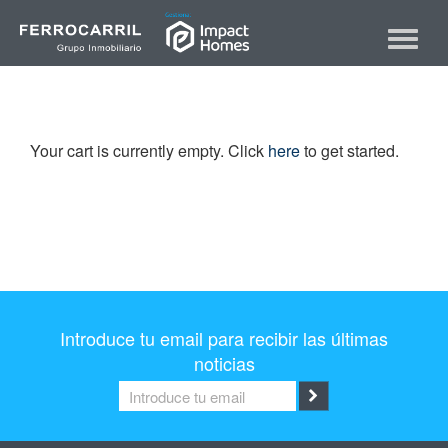
Skip
to
Toggle
content
navigat
Your cart is currently empty. Click
here
to get started.
Introduce tu email para recibir las últimas
noticias